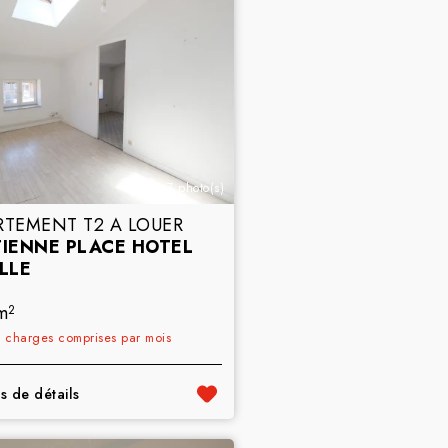
7 photo(s)
RTEMENT T2 A LOUER
TIENNE PLACE HOTEL
ILLE
m
2
€
charges comprises par mois
s de détails