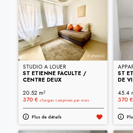
8 photo(s)
STUDIO A LOUER
APPA
ST ETIENNE FACULTE /
ST E
CENTRE DEUX
DE V
20.52 m
45.4 
2
370 €
370 
charges comprises par mois
Plus de détails
Plu