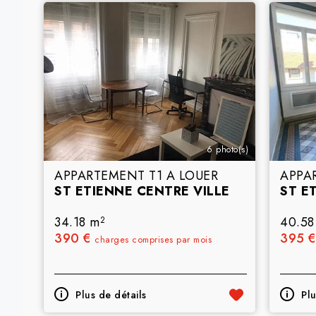
6 photo(s)
APPARTEMENT T1 A LOUER
APPA
ST ETIENNE CENTRE VILLE
ST E
34.18 m
40.58
2
390 €
395 
charges comprises par mois
Plus de détails
Plu