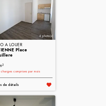
4 photo(s)
IO A LOUER
TIENNE Place
illere
m
2
€
charges comprises par mois
s de détails