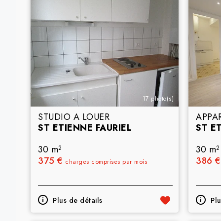
17 photo(s)
STUDIO A LOUER
APPA
ST ETIENNE FAURIEL
ST E
30 m
30 m
2
2
375 €
386 
charges comprises par mois
Plus de détails
Plu