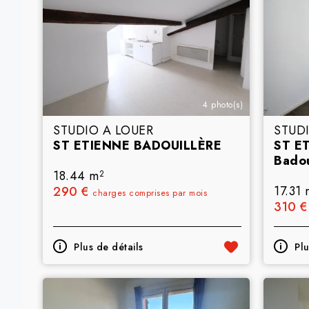
4 photo(s)
STUDIO A LOUER
STUD
ST ETIENNE BADOUILLÈRE
ST E
Badou
18.44 m
2
17.31 
290 €
charges comprises par mois
310 
Plus de détails
Plu