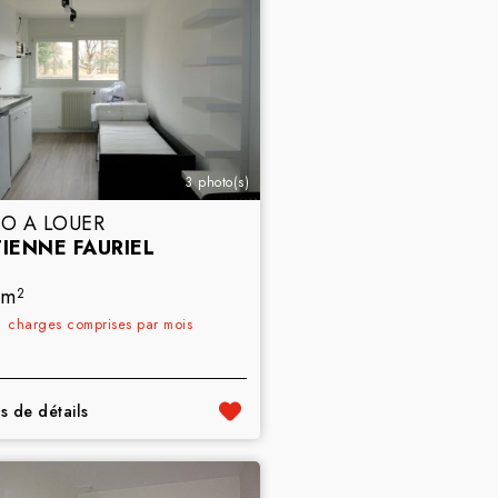
3 photo(s)
IO A LOUER
TIENNE FAURIEL
 m
2
€
charges comprises par mois
s de détails