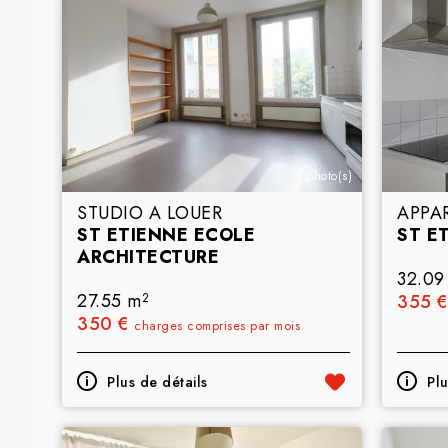
5 photo(s)
STUDIO A LOUER
APPA
ST ETIENNE ECOLE
ST E
ARCHITECTURE
32.09
27.55 m
355 
2
350 €
charges comprises par mois
Plus de détails
Plu