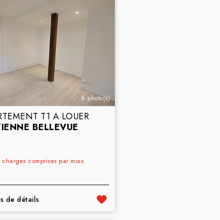
6 photo(s)
RTEMENT T1 A LOUER
TIENNE BELLEVUE
€
charges comprises par mois
s de détails