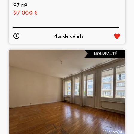
97 m
2
97 000 €
Plus de détails
11 photo(s)