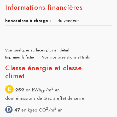
Informations financières
honoraires à charge :
du vendeur
Voir quelques surfaces plus en détail
Imprimer la fiche
Voir nos prestations et tarifs
Classe énergie et classe
climat
E
2
259
en kWh
/m
.an
EP
dont émissions de Gaz à effet de serre
D
2
2
47
en kgeq CO
/m
.an