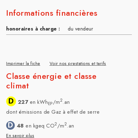
Informations financières
honoraires à charge :
du vendeur
Imprimer la fiche
Voir nos prestations et tarifs
Classe énergie et classe
climat
D
2
227
en kWh
/m
.an
EP
dont émissions de Gaz à effet de serre
D
2
2
48
en kgeq CO
/m
.an
En savoir plus