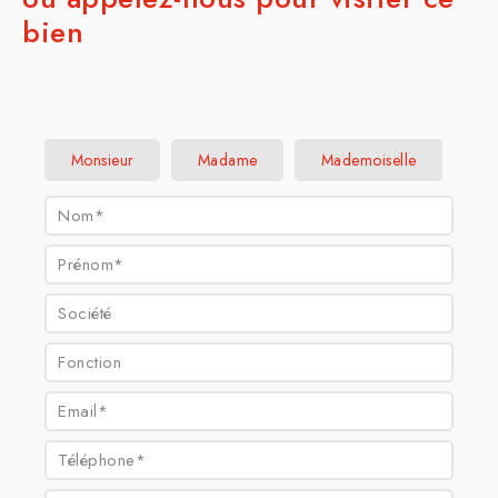
bien
Civilité :
Monsieur
Madame
Mademoiselle
Nom* :
Prénom* :
Société :
Fonction :
Email* :
Téléphone* :