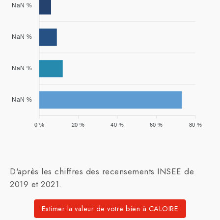
NaN %
NaN %
NaN %
NaN %
0 %
20 %
40 %
60 %
80 %
D'après les chiffres des recensements INSEE de
2019 et 2021.
Estimer la valeur de votre bien à CALOIRE