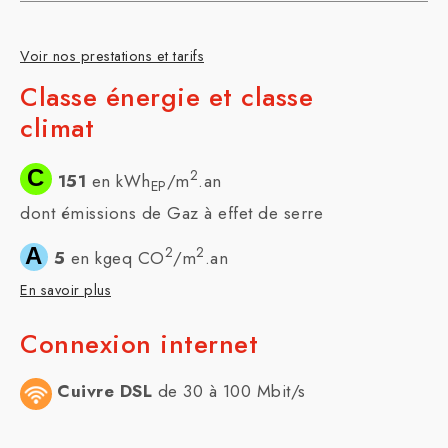
Voir nos prestations et tarifs
Classe énergie et classe
climat
C
2
151
en kWh
/m
.an
EP
dont émissions de Gaz à effet de serre
A
2
2
5
en kgeq CO
/m
.an
En savoir plus
Connexion internet
Cuivre DSL
de 30 à 100 Mbit/s