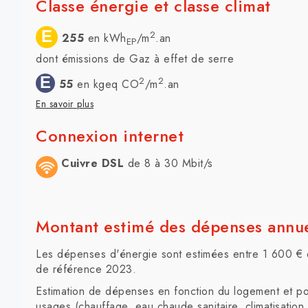
Classe énergie et classe climat
E
2
255
en kWh
/m
.an
EP
dont émissions de Gaz à effet de serre
E
2
2
55
en kgeq CO
/m
.an
En savoir plus
Connexion internet
Cuivre DSL
de 8 à 30 Mbit/s
Montant estimé des dépenses annue
Les dépenses d'énergie sont estimées entre 1 600 € 
de référence 2023.
Estimation de dépenses en fonction du logement et pou
usages (chauffage, eau chaude sanitaire, climatisation, 