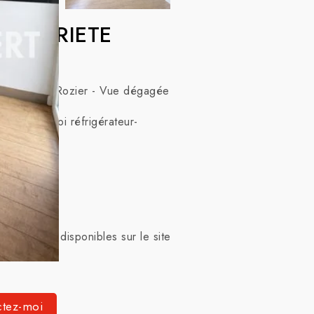
COPROPRIETE
- 12 rue du Rozier - Vue dégagée
sé de :
isselle, combi réfrigérateur-
xposé sont disponibles sur le site
ctez-moi