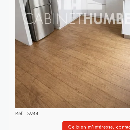
T3 - 12 RUE DU ROZIER - 
CALME AVEC VERDURE
Dans Copropriété avec jardin commun -T3 traversant 
-proximité bus - au 2ème Etage sans ascenseur compo
- 1 Cuisine équipée (hotte, plaque, four, hotte, lave-va
congélateur) ouverte sur séjour,
- 2 Chambres, possibilité d'une 3ème ou bureau
- une Salle de Bains,
- Balcon côté Cuisine
Nombreux rangements
Chauffage et Eau Chaude Collectifs
Les informations sur les risques auxquels ce bien est e
Géorisques :
www.georisques.gouv.fr
Réf : 3944
Ce bien m'intéresse, conta