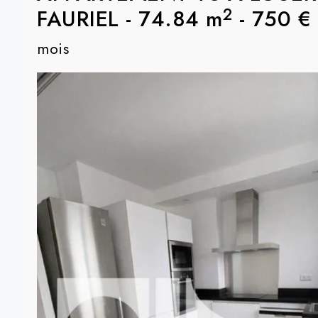
2
FAURIEL
-
74.84 m
-
750 €
mois