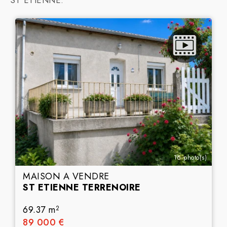
ST ETIENNE.
16 photo(s)
MAISON A VENDRE
ST ETIENNE TERRENOIRE
69.37 m
2
89 000 €