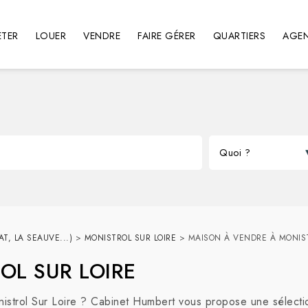
TER
LOUER
VENDRE
FAIRE GÉRER
QUARTIERS
AGE
T, LA SEAUVE...)
>
MONISTROL SUR LOIRE
>
MAISON À VENDRE À MONIST
ROL SUR LOIRE
strol Sur Loire ? Cabinet Humbert vous propose une sélectio