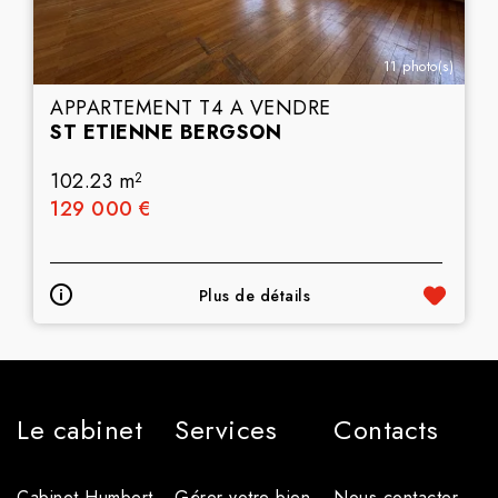
11 photo(s)
APPARTEMENT T4 A VENDRE
ST ETIENNE BERGSON
102.23 m
2
129 000 €
Plus de détails
Le cabinet
Services
Contacts
Cabinet Humbert
Gérer votre bien
Nous contacter